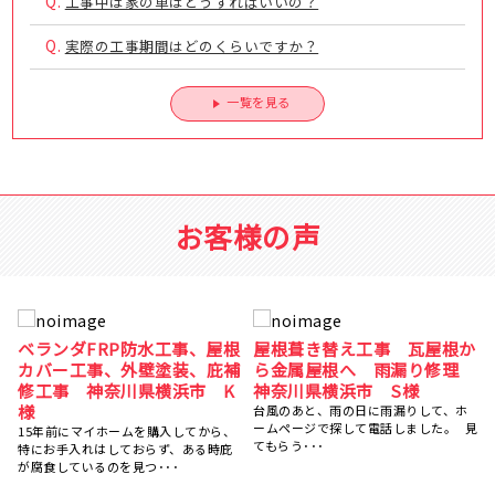
Q.
工事中は家の車はどうすればいいの？
Q.
実際の工事期間はどのくらいですか？
一覧を見る
お客様の声
か
屋根塗装、棟鈑金交換、外壁
ベランダFRP防水工事、屋根
理
塗装 神奈川県横浜市 N様
カバー工事、外壁塗装、庇補
修工事 神奈川県横浜市 K
5社くらい提案を聞きましたが、ひかり
塗装さんが一番丁寧にご対応ください
様
ました。 職人さんも、･･･
見
15年前にマイホームを購入してから、
特にお手入れはしておらず、ある時庇
が腐食しているのを見つ･･･