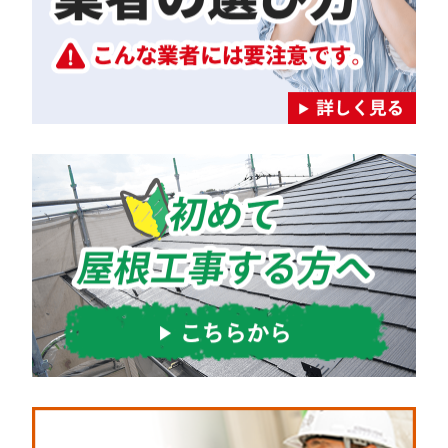
シ
ョ
ン