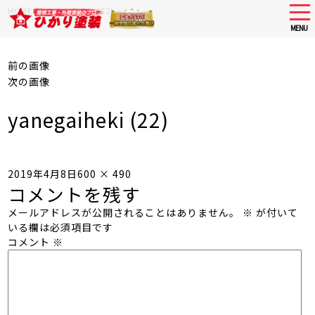
Skip
tog
HOME
>
yanegaiheki (22)
nav
to
MENU
main
content
前の画像
次の画像
yanegaiheki (22)
投
フ
2019年4月8日
600 × 490
コメントを残す
稿
ル
日:
サ
メールアドレスが公開されることはありません。
※
が付いて
イ
いる欄は必須項目です
ズ
コメント
※