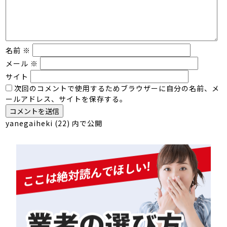
名前
※
メール
※
サイト
次回のコメントで使用するためブラウザーに自分の名前、メ
ールアドレス、サイトを保存する。
投
yanegaiheki (22)
内で公開
稿
ナ
ビ
ゲ
ー