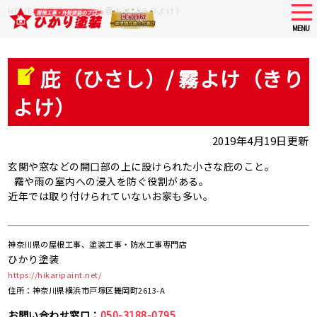
Skip
tog
HOME
>
庇（ひさし）/ 霧よけ（きりよけ）
nav
to
MENU
main
content
庇（ひさし）/ 霧よけ（きり
よけ）
2019年4月19日更新
玄関や窓などの開口部の上に設けられた小さな庇のこと。
霧や雨の室内への浸入を防ぐ役割がある。
近年では取り付けられていないお家も多い。
神奈川県の屋根工事、塗装工事・防水工事専門店
ひかり塗装
https://hikaripaint.net/
住所：神奈川県横浜市戸塚区舞岡町2613-A
お問い合わせ窓口：
050-3188-0795