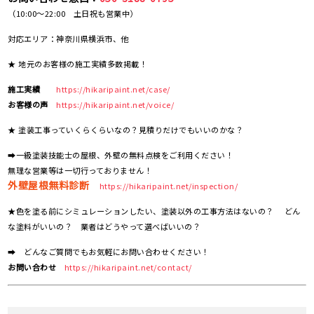
（10:00～22:00 土日祝も営業中）
対応エリア：神奈川県横浜市、他
★ 地元のお客様の施工実績多数掲載！
施工実績
https://hikaripaint.net/case/
お客様の声
https://hikaripaint.net/voice/
★ 塗装工事っていくらくらいなの？見積りだけでもいいのかな？
➡一級塗装技能士の屋根、外壁の無料点検をご利用ください！
無理な営業等は一切行っておりません！
外壁屋根無料診断
https://hikaripaint.net/inspection/
★色を塗る前にシミュレーションしたい、塗装以外の工事方法はないの？ どん
な塗料がいいの？ 業者はどうやって選べばいいの？
➡ どんなご質問でもお気軽にお問い合わせください！
お問い合わせ
https://hikaripaint.net/contact/