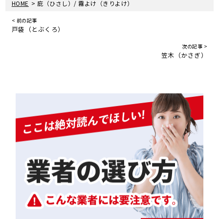
>
HOME
庇（ひさし）/ 霧よけ（きりよけ）
< 前の記事
戸袋（とぶくろ）
次の記事 >
笠木（かさぎ）