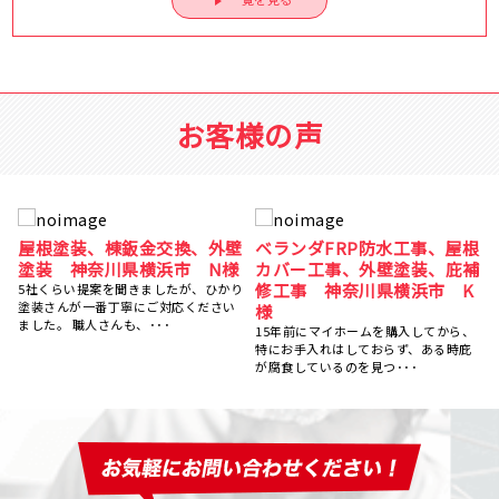
お客様の声
根
屋根葺き替え工事 瓦屋根か
屋根塗装、棟鈑金交換、外壁
補
ら金属屋根へ 雨漏り修理
塗装 神奈川県横浜市 N様
神奈川県横浜市 S様
5社くらい提案を聞きましたが、ひかり
塗装さんが一番丁寧にご対応ください
台風のあと、雨の日に雨漏りして、ホ
ました。 職人さんも、･･･
ームページで探して電話しました。 見
、
てもらう･･･