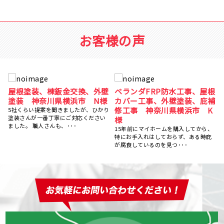
お客様の声
根
屋根葺き替え工事 瓦屋根か
屋根塗装、棟鈑金交換、外壁
補
ら金属屋根へ 雨漏り修理
塗装 神奈川県横浜市 N様
神奈川県横浜市 S様
5社くらい提案を聞きましたが、ひかり
塗装さんが一番丁寧にご対応ください
台風のあと、雨の日に雨漏りして、ホ
ました。 職人さんも、･･･
ームページで探して電話しました。 見
、
てもらう･･･