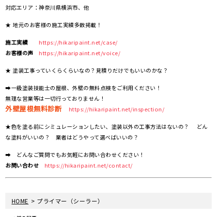
対応エリア：神奈川県横浜市、他
★ 地元のお客様の施工実績多数掲載！
施工実績
https://hikaripaint.net/case/
お客様の声
https://hikaripaint.net/voice/
★ 塗装工事っていくらくらいなの？見積りだけでもいいのかな？
➡一級塗装技能士の屋根、外壁の無料点検をご利用ください！
無理な営業等は一切行っておりません！
外壁屋根無料診断
https://hikaripaint.net/inspection/
★色を塗る前にシミュレーションしたい、塗装以外の工事方法はないの？ どん
な塗料がいいの？ 業者はどうやって選べばいいの？
➡ どんなご質問でもお気軽にお問い合わせください！
お問い合わせ
https://hikaripaint.net/contact/
>
HOME
プライマー（シーラー）