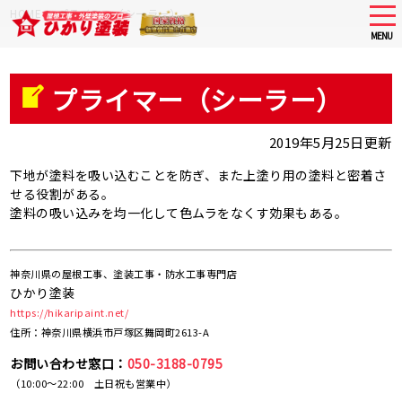
Skip
tog
HOME
>
プライマー（シーラー）
nav
to
MENU
main
content
プライマー（シーラー）
2019年5月25日更新
下地が塗料を吸い込むことを防ぎ、また上塗り用の塗料と密着さ
せる役割がある。
塗料の吸い込みを均一化して色ムラをなくす効果もある。
神奈川県の屋根工事、塗装工事・防水工事専門店
ひかり塗装
https://hikaripaint.net/
住所：神奈川県横浜市戸塚区舞岡町2613-A
お問い合わせ窓口：
050-3188-0795
（10:00～22:00 土日祝も営業中）