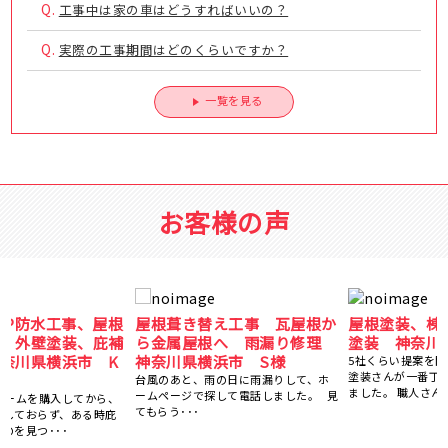
Q.
工事中は家の車はどうすればいいの？
Q.
実際の工事期間はどのくらいですか？
一覧を見る
お客様の声
か
屋根塗装、棟鈑金交換、外壁
ベランダFRP防水工事、屋根
理
塗装 神奈川県横浜市 N様
カバー工事、外壁塗装、庇補
修工事 神奈川県横浜市 K
5社くらい提案を聞きましたが、ひかり
塗装さんが一番丁寧にご対応ください
様
ました。 職人さんも、･･･
見
15年前にマイホームを購入してから、
特にお手入れはしておらず、ある時庇
が腐食しているのを見つ･･･