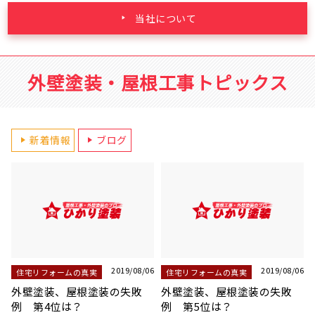
当社について
外壁塗装・屋根工事トピックス
新着情報
ブログ
2019/08/06
2019/08/06
住宅リフォームの真実
住宅リフォームの真実
下地調整の重要なポイント
下地調整の重要なポイント
1 コーキング処理
2 ひび割れ、クラック補修
（外壁）
06