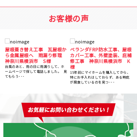
お客様の声
根
屋根塗装、棟鈑金交換、外壁
屋根葺き替え工事 瓦屋根か
補
塗装 神奈川県横浜市 N様
ら金属屋根へ 雨漏り修理
神奈川県横浜市 S様
5社くらい提案を聞きましたが、ひかり
塗装さんが一番丁寧にご対応ください
台風のあと、雨の日に雨漏りして、ホ
ました。 職人さんも、･･･
ームページで探して電話しました。 見
、
てもらう･･･