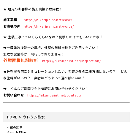
★ 地元のお客様の施工実績多数掲載！
施工実績
https://hikaripaint.net/case/
お客様の声
https://hikaripaint.net/voice/
★ 塗装工事っていくらくらいなの？見積りだけでもいいのかな？
➡一級塗装技能士の屋根、外壁の無料点検をご利用ください！
無理な営業等は一切行っておりません！
外壁屋根無料診断
https://hikaripaint.net/inspection/
★色を塗る前にシミュレーションしたい、塗装以外の工事方法はないの？ どん
な塗料がいいの？ 業者はどうやって選べばいいの？
➡ どんなご質問でもお気軽にお問い合わせください！
お問い合わせ
https://hikaripaint.net/contact/
>
HOME
ウレタン防水
< 前の記事
シート防水