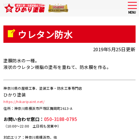
Skip
tog
HOME
>
ウレタン防水
nav
to
MENU
main
content
ウレタン防水
2019年5月25日更新
塗膜防水の一種。
液状のウレタン樹脂の塗布を重ねて、防水膜を作る。
神奈川県の屋根工事、塗装工事・防水工事専門店
ひかり塗装
https://hikaripaint.net/
住所：神奈川県横浜市戸塚区舞岡町2613-A
お問い合わせ窓口：
050-3188-0795
（10:00～22:00 土日祝も営業中）
対応エリア：神奈川県横浜市、他