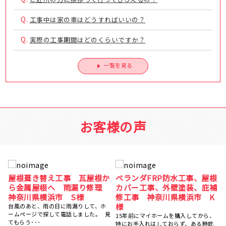
Q.
工事中は家の車はどうすればいいの？
Q.
実際の工事期間はどのくらいですか？
一覧を見る
お客様の声
根
屋根塗装、棟鈑金交換、外壁
屋根葺き替え工事 瓦屋根か
補
塗装 神奈川県横浜市 N様
ら金属屋根へ 雨漏り修理
神奈川県横浜市 S様
5社くらい提案を聞きましたが、ひかり
塗装さんが一番丁寧にご対応ください
台風のあと、雨の日に雨漏りして、ホ
ました。 職人さんも、･･･
ームページで探して電話しました。 見
、
てもらう･･･