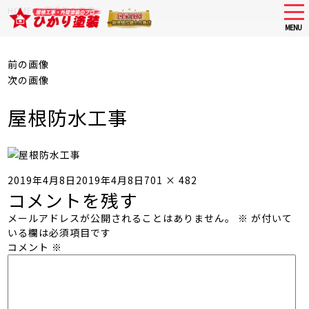
Skip
tog
HOME
>
屋根防水工事
nav
to
MENU
main
content
前の画像
次の画像
屋根防水工事
投
フ
2019年4月8日
2019年4月8日
701 × 482
コメントを残す
稿
ル
日:
サ
メールアドレスが公開されることはありません。
※
が付いて
イ
いる欄は必須項目です
ズ
コメント
※