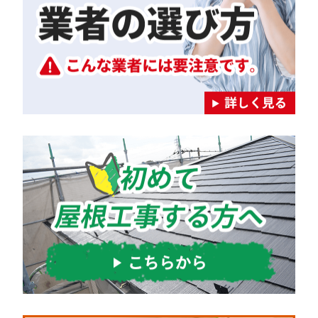
ー
シ
ョ
ン