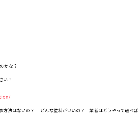
いのかな？
さい！
tion/
事方法はないの？ どんな塗料がいいの？ 業者はどうやって選べ