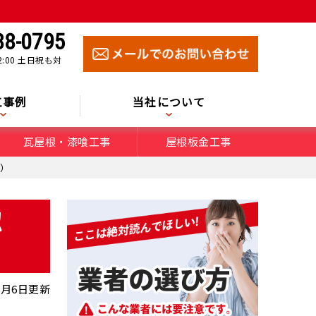
88-0795
2:00 土日祝も対
！
工事例
当社について
瓦屋根・漆喰工事
屋根板金工事
）
認
年8月6日更新