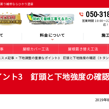
⾬漏り補修ならひかり塗装
050-31
営業時間 10:00～2
応
て
料金について
施
事
屋根カバー工法
屋根葺き替え工法
ススメ記事
>
下地調整の重要なポイント3 釘頭と下地強度の確認（トタン
ント3 釘頭と下地強度の確
2019