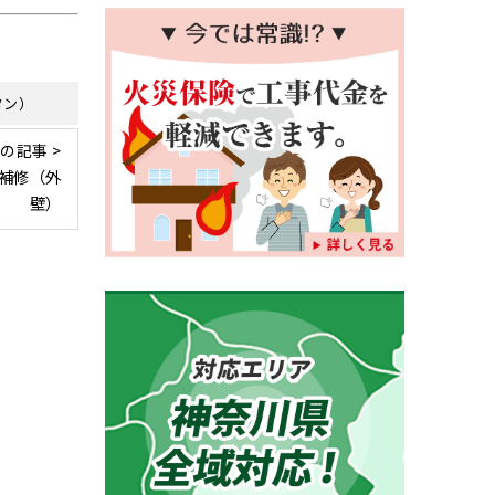
タン）
の記事 >
補修（外
壁）