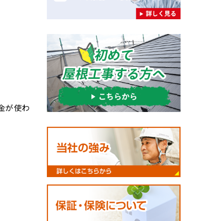
。
金が使わ